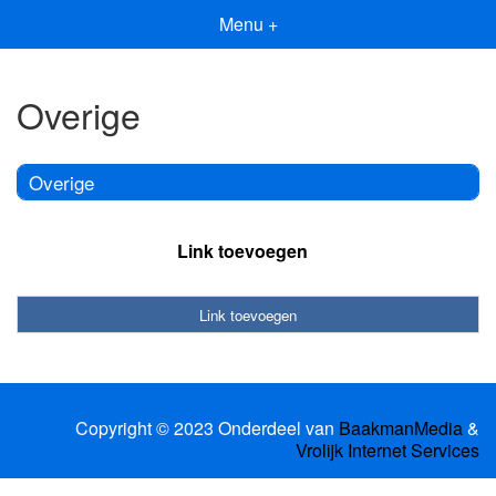
Menu +
Overige
Overige
Link toevoegen
Link toevoegen
Copyright © 2023 Onderdeel van
BaakmanMedia
&
Vrolijk Internet Services